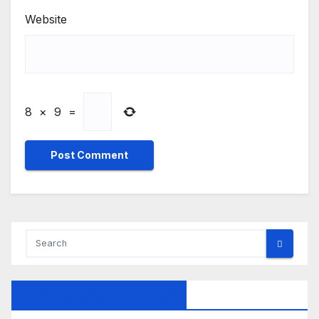
Website
8
×
9
=
FACEBOOK SMEKLABSA