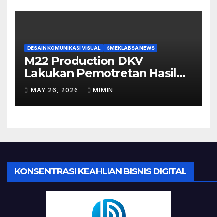
DESAIN KOMUNIKASI VISUAL
SMEKLABSA NEWS
M22 Production DKV
Lakukan Pemotretan Hasil
Make Up Tugas Akhir Siswi
MAY 26, 2026
MIMIN
TKKR
KONSENTRASI KEAHLIAN BISNIS DIGITAL