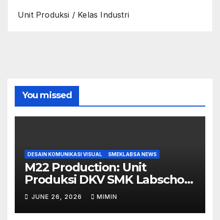
Unit Produksi / Kelas Industri
You missed
DESAIN KOMUNIKASI VISUAL
SMEKLABSA NEWS
M22 Production: Unit
Produksi DKV SMK Labschool
Unesa 1 yang Siap Ambil
JUNE 26, 2026
MIMIN
Peran di Berbagai Event