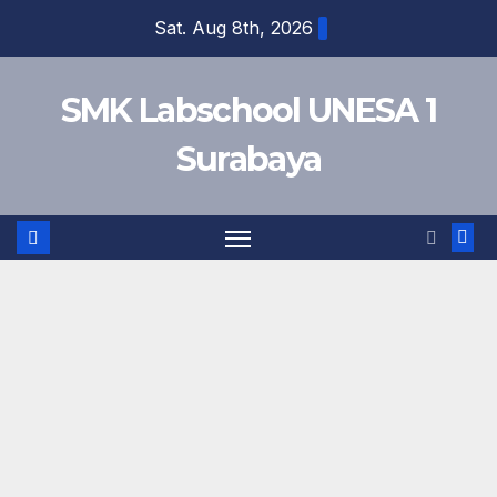
Skip
Sat. Aug 8th, 2026
to
content
SMK Labschool UNESA 1
Surabaya