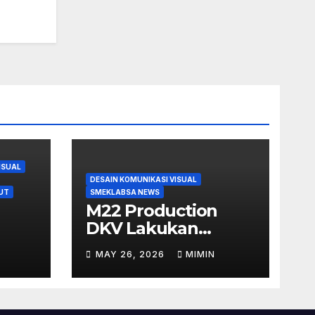
ISUAL
DESAIN KOMUNIKASI VISUAL
UT
SMEKLABSA NEWS
M22 Production
DKV Lakukan
Pemotretan Hasil
MAY 26, 2026
MIMIN
Make Up Tugas
A 1
Akhir Siswi TKKR