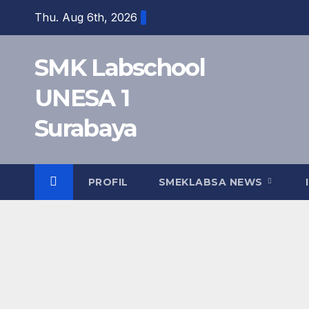
Skip
Thu. Aug 6th, 2026
to
content
SMK Labschool
UNESA 1
Surabaya
PROFIL
SMEKLABSA NEWS