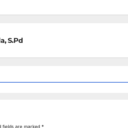
a, S.Pd
d fields are marked
*