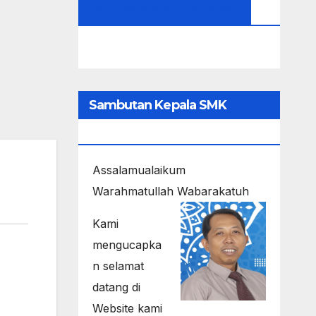
FACEBOOK SMEKLABSA
Sambutan Kepala SMK
LABSCHOOL UNESA 1
Assalamualaikum
Warahmatullah Wabarakatuh
Kami
mengucapka
n selamat
datang di
Website kami