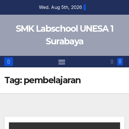
Skip
Wed. Aug 5th, 2026
to
content
SMK Labschool UNESA 1
Surabaya
Tag:
pembelajaran