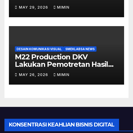
SMK Labschool UNESA 1
MAY 29, 2026
MIMIN
DESAIN KOMUNIKASI VISUAL
SMEKLABSA NEWS
M22 Production DKV
Lakukan Pemotretan Hasil
Make Up Tugas Akhir Siswi
MAY 26, 2026
MIMIN
TKKR
KONSENTRASI KEAHLIAN BISNIS DIGITAL