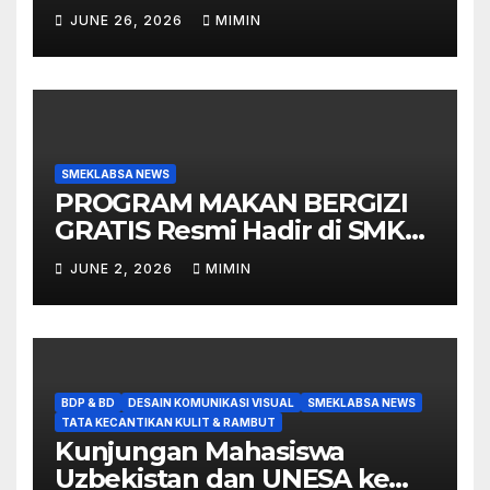
Unesa 1 yang Siap Ambil
JUNE 26, 2026
MIMIN
Peran di Berbagai Event
SMEKLABSA NEWS
PROGRAM MAKAN BERGIZI
GRATIS Resmi Hadir di SMK
Labschool
JUNE 2, 2026
MIMIN
BDP & BD
DESAIN KOMUNIKASI VISUAL
SMEKLABSA NEWS
TATA KECANTIKAN KULIT & RAMBUT
Kunjungan Mahasiswa
Uzbekistan dan UNESA ke