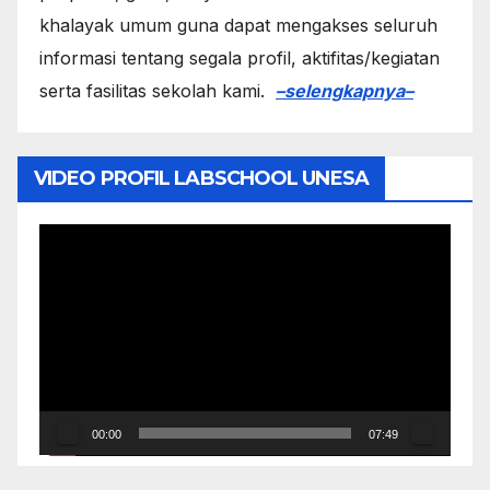
khalayak umum guna dapat mengakses seluruh
informasi tentang segala profil, aktifitas/kegiatan
serta fasilitas sekolah kami.
–selengkapnya–
VIDEO PROFIL LABSCHOOL UNESA
Video
Player
00:00
07:49