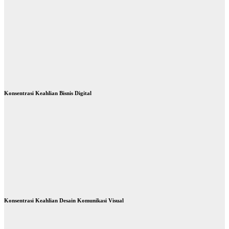
Pemotretan
Hasil Make
Up Tugas
Akhir Siswi
TKKR
May 26, 2026
mimin
Konsentrasi Keahlian Bisnis Digital
Konsentrasi Keahlian Desain Komunikasi Visual