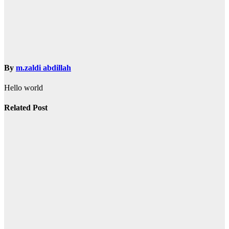
By
m.zaldi abdillah
Hello world
Related Post
Desain
Komunikasi
Visual
Smeklabsa
News
M22
Production:
Unit Produksi
DKV SMK
Labschool