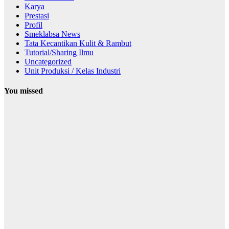
Karya
Prestasi
Profil
Smeklabsa News
Tata Kecantikan Kulit & Rambut
Tutorial/Sharing Ilmu
Uncategorized
Unit Produksi / Kelas Industri
You missed
Desain
Komunikasi
Visual
Smeklabsa
News
M22
Production:
Unit Produksi
DKV SMK
Labschool
Unesa 1 yang
Siap Ambil