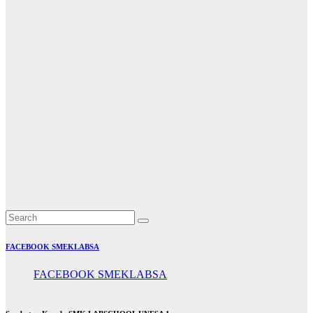
Smeklabsa
News
Tata
Kecantikan
Kulit &
Rambut
Kunjungan
Mahasiswa
Uzbekistan
dan UNESA
ke SMK
Labschool
UNESA 1
May 29, 2026
mimin
FACEBOOK SMEKLABSA
FACEBOOK SMEKLABSA