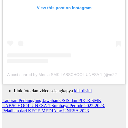
View this post on Instagram
A post shared by Media SMK LABSCHOOL UNESA 1 (@m22labschool)
Link foto dan video selengkapya
klik disini
Post
Laporan Pertanggung Jawaban OSIS dan PIK-R SMK
LABSCHOOL UNESA 1 Surabaya Periode 2022-2023.
navigation
Pelatihan dari KECE MEDIA by UNESA 2023