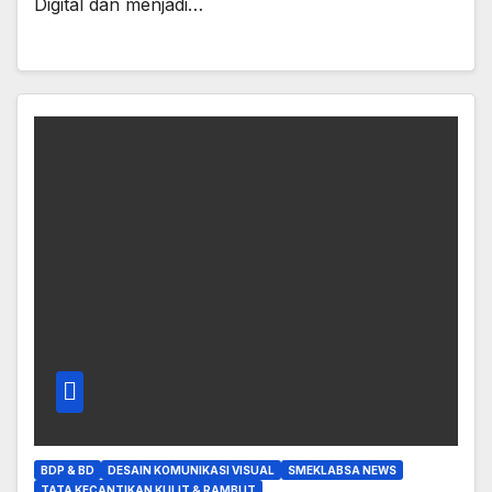
Digital dan menjadi…
BDP & BD
DESAIN KOMUNIKASI VISUAL
SMEKLABSA NEWS
TATA KECANTIKAN KULIT & RAMBUT