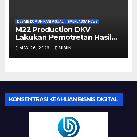
DESAIN KOMUNIKASI VISUAL
SMEKLABSA NEWS
M22 Production DKV
Lakukan Pemotretan Hasil
Make Up Tugas Akhir Siswi
MAY 26, 2026
MIMIN
TKKR
KONSENTRASI KEAHLIAN BISNIS DIGITAL