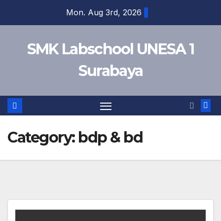
Skip
Mon. Aug 3rd, 2026
to
content
SMK Labschool UNESA 1
Surabaya
Category:
bdp & bd