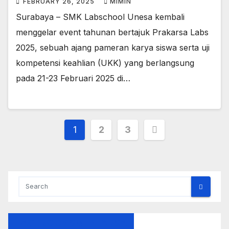
FEBRUARY 26, 2025
MIMIN
Surabaya – SMK Labschool Unesa kembali
menggelar event tahunan bertajuk Prakarsa Labs
2025, sebuah ajang pameran karya siswa serta uji
kompetensi keahlian (UKK) yang berlangsung
pada 21-23 Februari 2025 di…
Posts
1
2
3
pagination
FACEBOOK SMEKLABSA