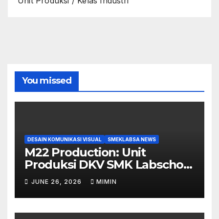
Unit Produksi / Kelas Industri
You missed
DESAIN KOMUNIKASI VISUAL
SMEKLABSA NEWS
M22 Production: Unit
Produksi DKV SMK Labschool
Unesa 1 yang Siap Ambil
JUNE 26, 2026
MIMIN
Peran di Berbagai Event