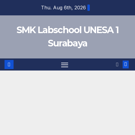
Skip
Thu. Aug 6th, 2026
to
content
SMK Labschool UNESA 1
Surabaya