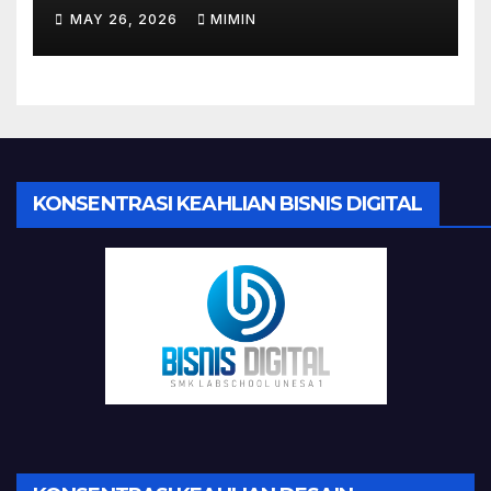
Make Up Tugas Akhir Siswi
MAY 26, 2026
MIMIN
TKKR
KONSENTRASI KEAHLIAN BISNIS DIGITAL