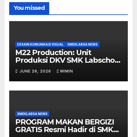
You missed
DESAIN KOMUNIKASI VISUAL
SMEKLABSA NEWS
M22 Production: Unit
Produksi DKV SMK Labschool
Unesa 1 yang Siap Ambil
JUNE 26, 2026
MIMIN
Peran di Berbagai Event
SMEKLABSA NEWS
PROGRAM MAKAN BERGIZI
GRATIS Resmi Hadir di SMK