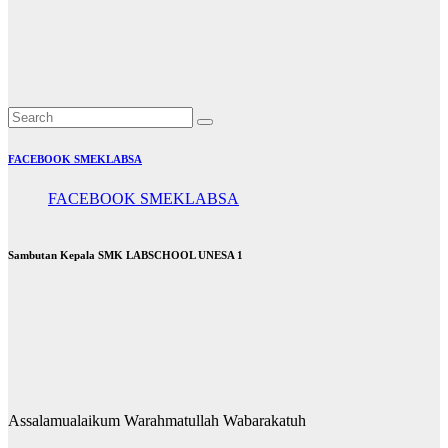
ke SMK
Labschool
UNESA 1
May 29, 2026
mimin
FACEBOOK SMEKLABSA
FACEBOOK SMEKLABSA
Sambutan Kepala SMK LABSCHOOL UNESA 1
Assalamualaikum Warahmatullah Wabarakatuh