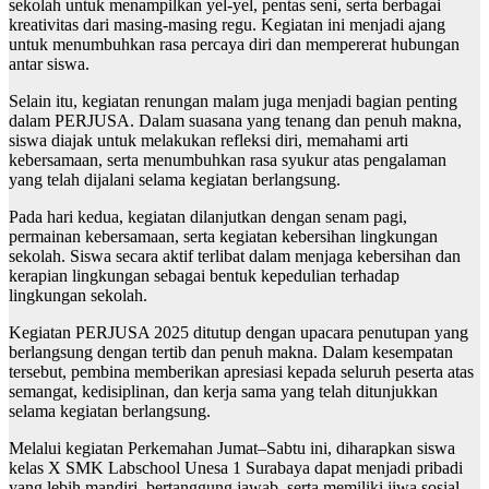
sekolah untuk menampilkan yel-yel, pentas seni, serta berbagai
kreativitas dari masing-masing regu. Kegiatan ini menjadi ajang
untuk menumbuhkan rasa percaya diri dan mempererat hubungan
antar siswa.
Selain itu, kegiatan renungan malam juga menjadi bagian penting
dalam PERJUSA. Dalam suasana yang tenang dan penuh makna,
siswa diajak untuk melakukan refleksi diri, memahami arti
kebersamaan, serta menumbuhkan rasa syukur atas pengalaman
yang telah dijalani selama kegiatan berlangsung.
Pada hari kedua, kegiatan dilanjutkan dengan senam pagi,
permainan kebersamaan, serta kegiatan kebersihan lingkungan
sekolah. Siswa secara aktif terlibat dalam menjaga kebersihan dan
kerapian lingkungan sebagai bentuk kepedulian terhadap
lingkungan sekolah.
Kegiatan PERJUSA 2025 ditutup dengan upacara penutupan yang
berlangsung dengan tertib dan penuh makna. Dalam kesempatan
tersebut, pembina memberikan apresiasi kepada seluruh peserta atas
semangat, kedisiplinan, dan kerja sama yang telah ditunjukkan
selama kegiatan berlangsung.
Melalui kegiatan Perkemahan Jumat–Sabtu ini, diharapkan siswa
kelas X SMK Labschool Unesa 1 Surabaya dapat menjadi pribadi
yang lebih mandiri, bertanggung jawab, serta memiliki jiwa sosial