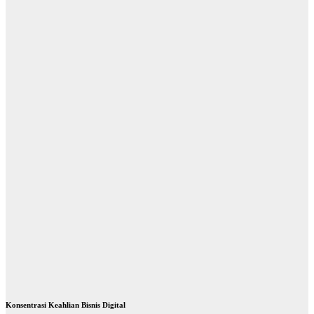
UNESA 1
May 29, 2026
mimin
Desain
Komunikasi
Visual
Smeklabsa
News
M22
Production
DKV
Lakukan
Pemotretan
Hasil Make
Up Tugas
Akhir Siswi
TKKR
May 26, 2026
mimin
Konsentrasi Keahlian Bisnis Digital