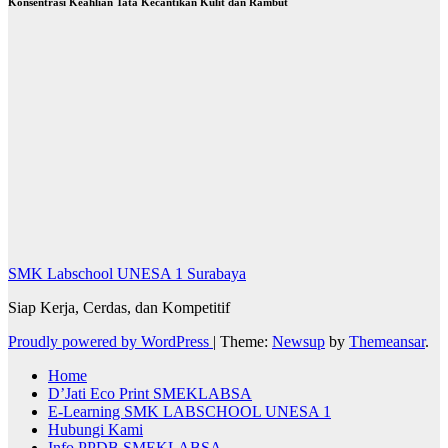
Konsentrasi Keahlian Tata Kecantikan Kulit dan Rambut
SMK Labschool UNESA 1 Surabaya
Siap Kerja, Cerdas, dan Kompetitif
Proudly powered by WordPress
|
Theme:
Newsup
by
Themeansar
.
Home
D’Jati Eco Print SMEKLABSA
E-Learning SMK LABSCHOOL UNESA 1
Hubungi Kami
Info PPDB SMEKLABSA