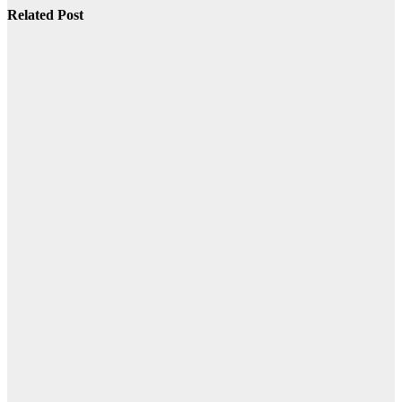
Related Post
Desain
Komunikasi
Visual
Smeklabsa
News
M22
Production:
Unit Produksi
DKV SMK
Labschool
Unesa 1 yang
Siap Ambil
Peran di
Berbagai
Event
Jun 26, 2026
mimin
Smeklabsa
News