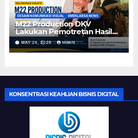
DESAIN KOMUNIKASI VISUAL
SMEKLABSA NEWS
M22 Production DKV
Lakukan Pemotretan Hasil
Make Up Tugas Akhir Siswi
MAY 26, 2026
MIMIN
TKKR
KONSENTRASI KEAHLIAN BISNIS DIGITAL