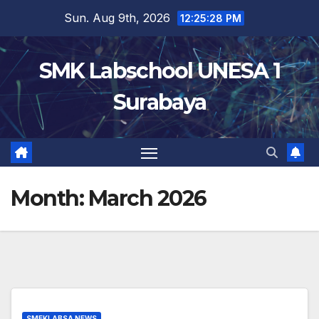
Skip
Sun. Aug 9th, 2026
12:25:29 PM
to
content
SMK Labschool UNESA 1
Surabaya
Month:
March 2026
SMEKLABSA NEWS