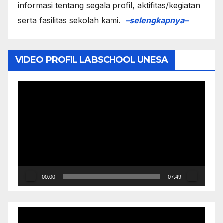
informasi tentang segala profil, aktifitas/kegiatan
serta fasilitas sekolah kami.
–selengkapnya–
VIDEO PROFIL LABSCHOOL UNESA
Video
Player
00:00
07:49