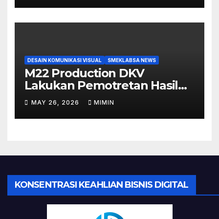
DESAIN KOMUNIKASI VISUAL
SMEKLABSA NEWS
M22 Production DKV
Lakukan Pemotretan Hasil
Make Up Tugas Akhir Siswi
MAY 26, 2026
MIMIN
TKKR
KONSENTRASI KEAHLIAN BISNIS DIGITAL