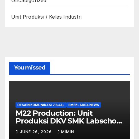
Uncategorized
Unit Produksi / Kelas Industri
You missed
DESAIN KOMUNIKASI VISUAL
SMEKLABSA NEWS
M22 Production: Unit
Produksi DKV SMK Labschool
Unesa 1 yang Siap Ambil
JUNE 26, 2026
MIMIN
Peran di Berbagai Event