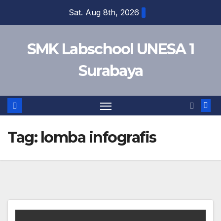
Skip
Sat. Aug 8th, 2026
to
content
SMK Labschool UNESA 1
Surabaya
Tag:
lomba infografis