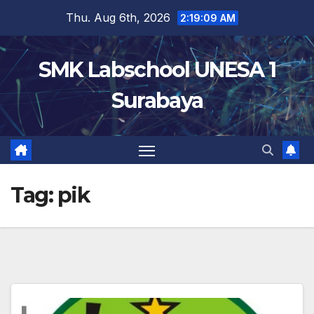
Skip
Thu. Aug 6th, 2026
2:19:10 AM
to
content
SMK Labschool UNESA 1
Surabaya
Tag:
pik