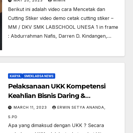
MAY 20, 2023
MIMIN
Berikut ini adalah video cara Mencetak dan
Cutting Stiker video demo cetak cutting stiker –
MM / DKV SMK LABSCHOOL UNESA 1 in frame
: Abdurrahman Nafis, Darren D. Kindangen,…
KARYA
SMEKLABSA NEWS
Pelaksanaan UKK Kompetensi
Keahlian Bisnis Daring &
Pemasaran SMK Labschool Unesa 1
MARCH 11, 2023
ERWIN SETYA ANANDA,
di KAZA Mall Surabaya
S.PD
Apa yang dimaksud dengan UKK ? Secara