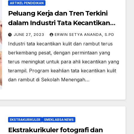
ARTIKEL PENDIDIKAN
Peluang Kerja dan Tren Terkini
dalam Industri Tata Kecantikan
Kulit dan Rambut: Fokus pada
JUNE 27, 2023
ERWIN SETYA ANANDA, S.PD
Lulusan SMK
Industri tata kecantikan kulit dan rambut terus
berkembang pesat, dengan permintaan yang
terus meningkat untuk para ahli kecantikan yang
terampil. Program keahlian tata kecantikan kulit
dan rambut di Sekolah Menengah…
EKSTRAKURIKULER
SMEKLABSA NEWS
Ekstrakurikuler fotografi dan