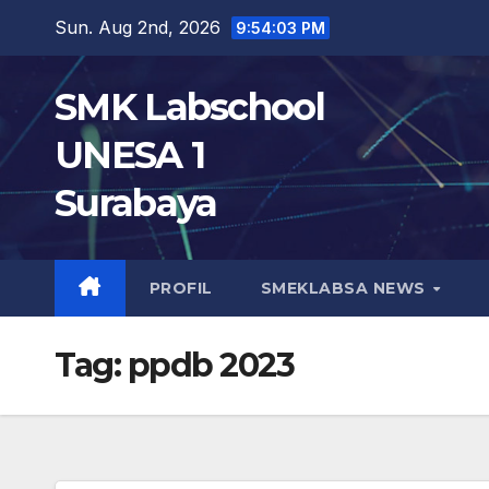
Skip
Sun. Aug 2nd, 2026
9:54:04 PM
to
content
SMK Labschool
UNESA 1
Surabaya
PROFIL
SMEKLABSA NEWS
Tag:
ppdb 2023