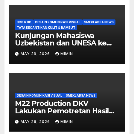
BDP & BD
DESAIN KOMUNIKASI VISUAL
SMEKLABSA NEWS
TATA KECANTIKAN KULIT & RAMBUT
Kunjungan Mahasiswa
Uzbekistan dan UNESA ke
SMK Labschool UNESA 1
MAY 29, 2026
MIMIN
DESAIN KOMUNIKASI VISUAL
SMEKLABSA NEWS
M22 Production DKV
Lakukan Pemotretan Hasil
Make Up Tugas Akhir Siswi
MAY 26, 2026
MIMIN
TKKR