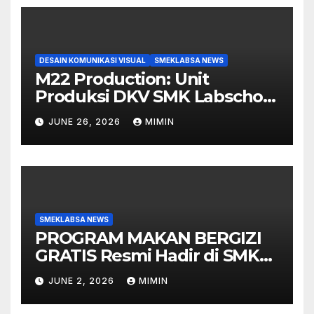
DESAIN KOMUNIKASI VISUAL
SMEKLABSA NEWS
M22 Production: Unit
Produksi DKV SMK Labschool
Unesa 1 yang Siap Ambil
JUNE 26, 2026
MIMIN
Peran di Berbagai Event
SMEKLABSA NEWS
PROGRAM MAKAN BERGIZI
GRATIS Resmi Hadir di SMK
Labschool
JUNE 2, 2026
MIMIN