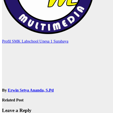
Post
Profil SMK Labschool Unesa 1 Surabaya
navigation
By
Erwin Setya Ananda, S.Pd
Related Post
Leave a Reply