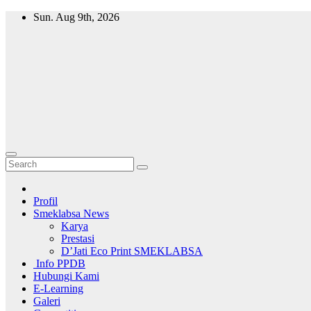
Skip
Sun. Aug 9th, 2026
to
SMK
content
Labschool
UNESA 1
Surabaya
Siap Kerja,
Cerdas, dan
Kompetitif
Profil
Smeklabsa News
Karya
Prestasi
D’Jati Eco Print SMEKLABSA
Info PPDB
Hubungi Kami
E-Learning
Galeri