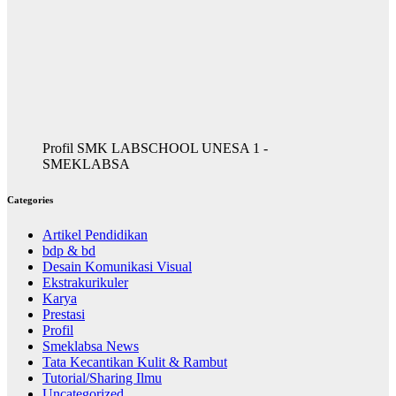
Profil SMK LABSCHOOL UNESA 1 -
SMEKLABSA
Categories
Artikel Pendidikan
bdp & bd
Desain Komunikasi Visual
Ekstrakurikuler
Karya
Prestasi
Profil
Smeklabsa News
Tata Kecantikan Kulit & Rambut
Tutorial/Sharing Ilmu
Uncategorized