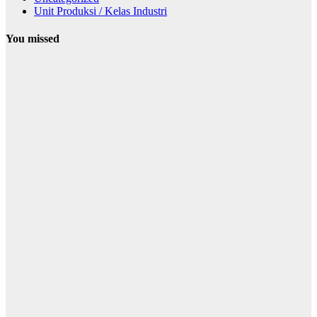
Unit Produksi / Kelas Industri
You missed
Desain
Komunikasi
Visual
Smeklabsa
News
M22
Production:
Unit Produksi
DKV SMK
Labschool
Unesa 1 yang
Siap Ambil
Peran di
Berbagai
Event
June 26, 2026
mimin
Smeklabsa