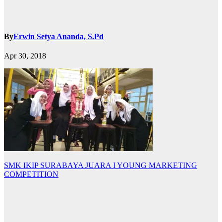
By
Erwin Setya Ananda, S.Pd
Apr 30, 2018
Post
SMK IKIP SURABAYA JUARA I YOUNG MARKETING
COMPETITION
navigation