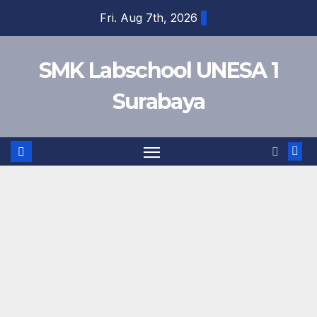
Skip
Fri. Aug 7th, 2026
to
content
SMK Labschool UNESA 1
Surabaya