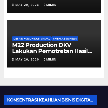
SMK Labschool UNESA 1
MAY 29, 2026
MIMIN
DESAIN KOMUNIKASI VISUAL
SMEKLABSA NEWS
M22 Production DKV
Lakukan Pemotretan Hasil
Make Up Tugas Akhir Siswi
MAY 26, 2026
MIMIN
TKKR
KONSENTRASI KEAHLIAN BISNIS DIGITAL