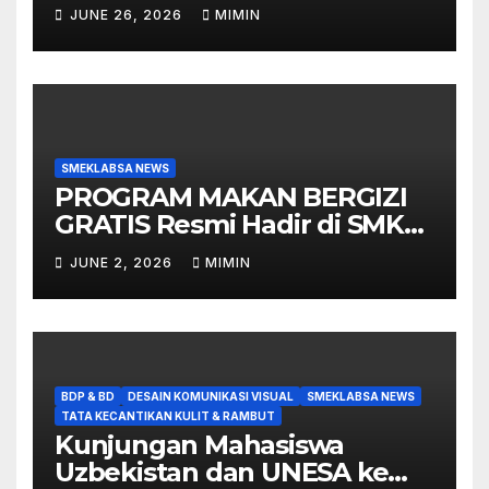
Unesa 1 yang Siap Ambil
JUNE 26, 2026
MIMIN
Peran di Berbagai Event
SMEKLABSA NEWS
PROGRAM MAKAN BERGIZI
GRATIS Resmi Hadir di SMK
Labschool
JUNE 2, 2026
MIMIN
BDP & BD
DESAIN KOMUNIKASI VISUAL
SMEKLABSA NEWS
TATA KECANTIKAN KULIT & RAMBUT
Kunjungan Mahasiswa
Uzbekistan dan UNESA ke