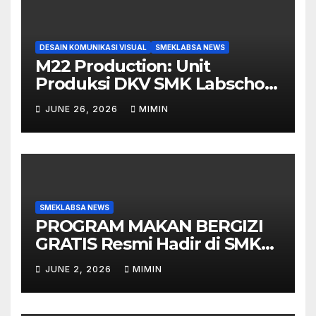
DESAIN KOMUNIKASI VISUAL
SMEKLABSA NEWS
M22 Production: Unit
Produksi DKV SMK Labschool
Unesa 1 yang Siap Ambil
JUNE 26, 2026
MIMIN
Peran di Berbagai Event
SMEKLABSA NEWS
PROGRAM MAKAN BERGIZI
GRATIS Resmi Hadir di SMK
Labschool
JUNE 2, 2026
MIMIN