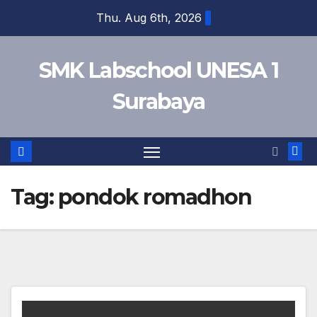
Skip
Thu. Aug 6th, 2026
to
content
SMK Labschool UNESA 1
Surabaya
Tag:
pondok romadhon