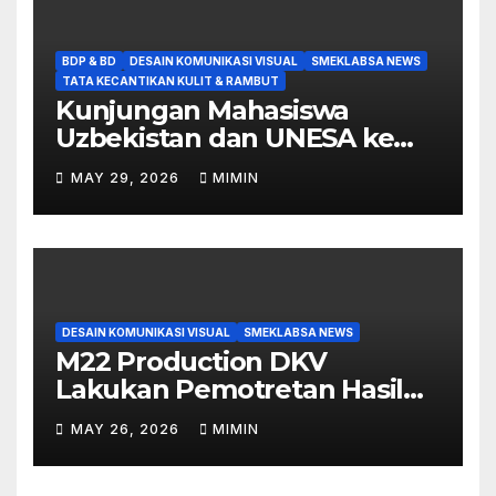
BDP & BD
DESAIN KOMUNIKASI VISUAL
SMEKLABSA NEWS
TATA KECANTIKAN KULIT & RAMBUT
Kunjungan Mahasiswa
Uzbekistan dan UNESA ke
SMK Labschool UNESA 1
MAY 29, 2026
MIMIN
DESAIN KOMUNIKASI VISUAL
SMEKLABSA NEWS
M22 Production DKV
Lakukan Pemotretan Hasil
Make Up Tugas Akhir Siswi
MAY 26, 2026
MIMIN
TKKR